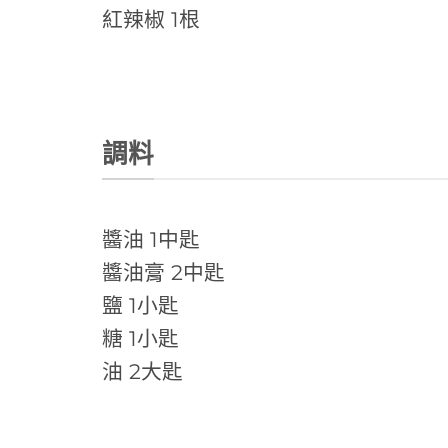
紅辣椒 1根
調料
醬油 1中匙
醬油膏 2中匙
鹽 1小匙
糖 1小匙
油 2大匙