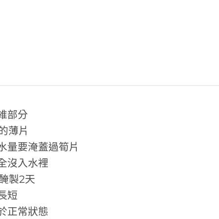
維部分
厚的薄片
水量要淹蓋過筍片
全沒入水裡
是醃製2天
長短
於正常狀態