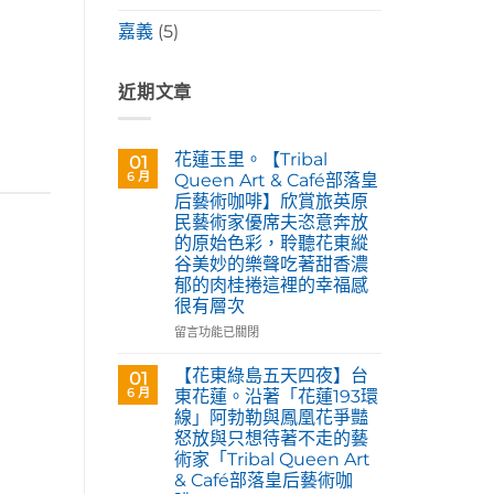
嘉義
(5)
近期文章
花蓮玉里。【Tribal
01
6 月
Queen Art & Café部落皇
后藝術咖啡】欣賞旅英原
民藝術家優席夫恣意奔放
的原始色彩，聆聽花東縱
谷美妙的樂聲吃著甜香濃
郁的肉桂捲這裡的幸福感
很有層次
在
留言功能已關閉
〈花
蓮
【花東綠島五天四夜】台
01
玉
6 月
東花蓮。沿著「花蓮193環
里。
線」阿勃勒與鳳凰花爭豔
【Tribal
怒放與只想待著不走的藝
Queen
術家「Tribal Queen Art
Art
& Café部落皇后藝術咖
&