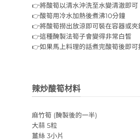
👉將酸筍以清水沖洗至水變清澈即可
👉酸筍用冷水加熱後煮沸10分鐘
👉將酸筍撈出放涼即可裝在容器或
👉這種醃製法筍子會變得非常白皙
👉如果馬上料理的話煮完酸筍後即可
辣炒酸筍材料
麻竹筍 (醃製後的一半)
大蒜 5粒
薑絲 3小片