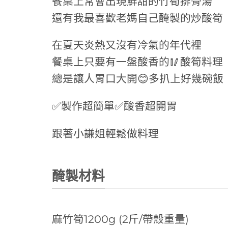
餐桌上常會出現鮮甜的竹筍排骨湯
還有我最喜歡老媽自己醃製的炒酸筍
在夏天炎熱又沒有冷氣的年代裡
餐桌上只要有一盤酸香的🥢酸筍料理
總是讓人胃口大開😊多扒上好幾碗飯
✅製作超簡單✅酸香超開胃
跟著小謙姐輕鬆做料理
醃製材料
麻竹筍1200g (2斤/帶殼重量)