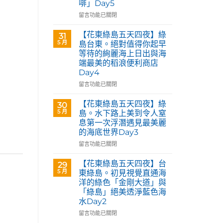
啡」Day5
Café
部
在
留言功能已關閉
落
〈【花
皇
東
【花東綠島五天四夜】綠
31
后
綠
5 月
島台東。絕對值得你起早
藝
島
等待的絢麗海上日出與海
術
五
咖
端最美的稻浪便利商店
天
啡】
Day4
四
欣
夜】
在
留言功能已關閉
賞
台
〈【花
旅
東
東
【花東綠島五天四夜】綠
30
英
花
綠
5 月
島。水下路上美到令人窒
原
蓮。
島
民
息第一次浮潛遇見最美麗
沿
五
藝
的海底世界Day3
著
天
術
「花
四
在
留言功能已關閉
家
蓮
夜】
〈【花
優
193
綠
東
【花東綠島五天四夜】台
席
29
環
島
綠
5 月
夫
東綠島。初見視覺直通海
線」
台
島
恣
洋的綠色「金剛大道」與
阿
東。
五
意
「綠島」絕美透淨藍色海
勃
絕
天
奔
水Day2
勒
對
四
放
與
值
夜】
在
留言功能已關閉
的
鳳
得
綠
〈【花
原