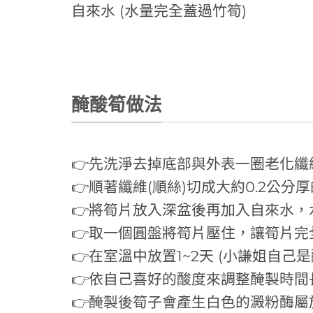
自來水 (水量完全蓋過竹筍)
醃酸筍做法
👉先洗淨去掉底部與外表一圈老化纖
👉順著纖維(順絲)切成大約0.2公分
👉將筍片放入深盆後再加入自來水，
👉取一個圓盤將筍片壓住，讓筍片完
👉在室溫中放置1~2天 (小謙姐自己
👉依自己喜好的酸度來調整醃製時間
👉醃製後筍子會產生白色的澱粉酶屬