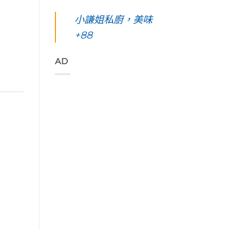
凰
你
島。
東
始
花
起
水
綠
小謙姐私廚，美味
色
爭
早
下
島
彩，
豔
等
路
+88
五
聆
怒
待
上
天
聽
放
的
美
四
花
與
絢
到
夜】
AD
東
只
麗
令
台
縱
想
海
人
東
谷
待
上
窒
綠
美
著
日
息
島。
妙
不
出
第
初
的
走
與
一
見
樂
的
海
次
視
聲
藝
端
浮
覺
吃
術
最
潛
直
著
家
美
遇
通
甜
「Tribal
的
見
海
香
Queen
稻
最
洋
濃
Art
浪
美
的
郁
&
便
麗
綠
的
Café
利
的
色
肉
部
商
海
「金
桂
落
店
底
剛
捲
皇
Day4〉
世
大
這
后
中
界
道」
裡