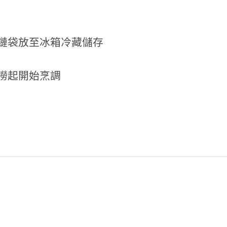
夾鏈袋放至冰箱冷藏儲存
撈起開始烹調