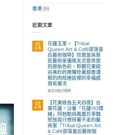
香港
(9)
近期文章
花蓮玉里。【Tribal
01
6 月
Queen Art & Café部落皇
后藝術咖啡】欣賞旅英原
民藝術家優席夫恣意奔放
的原始色彩，聆聽花東縱
谷美妙的樂聲吃著甜香濃
郁的肉桂捲這裡的幸福感
很有層次
在
留言功能已關閉
〈花
蓮
【花東綠島五天四夜】台
01
玉
6 月
東花蓮。沿著「花蓮193環
里。
線」阿勃勒與鳳凰花爭豔
【Tribal
怒放與只想待著不走的藝
Queen
術家「Tribal Queen Art
Art
& Café部落皇后藝術咖
&