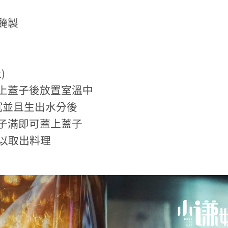
醃製
)
上蓋子後放置室溫中
沉並且生出水分後
子滿即可蓋上蓋子
可以取出料理