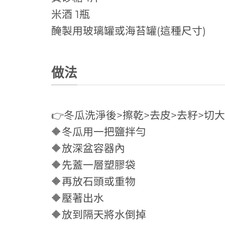
米酒 1瓶
醃製用玻璃罐或海苔罐(這種尺寸)
做法
👉冬瓜洗淨後>擦乾>去皮>去籽>切
🔶冬瓜用一把鹽拌勻
🔶放深盆容器內
🔶先蓋一層塑膠袋
🔶再放石頭或重物
🔶壓著出水
🔶放到隔天將水倒掉