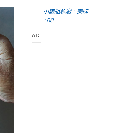
凰
你
島。
東
始
花
起
水
綠
小謙姐私廚，美味
色
爭
早
下
島
彩，
豔
等
路
+88
五
聆
怒
待
上
天
聽
放
的
美
四
花
與
絢
到
夜】
AD
東
只
麗
令
台
縱
想
海
人
東
谷
待
上
窒
綠
美
著
日
息
島。
妙
不
出
第
初
的
走
與
一
見
樂
的
海
次
視
聲
藝
端
浮
覺
吃
術
最
潛
直
著
家
美
遇
通
甜
「Tribal
的
見
海
香
Queen
稻
最
洋
濃
Art
浪
美
的
郁
&
便
麗
綠
的
Café
利
的
色
肉
部
商
海
「金
桂
落
店
底
剛
捲
皇
Day4〉
世
大
這
后
中
界
道」
裡