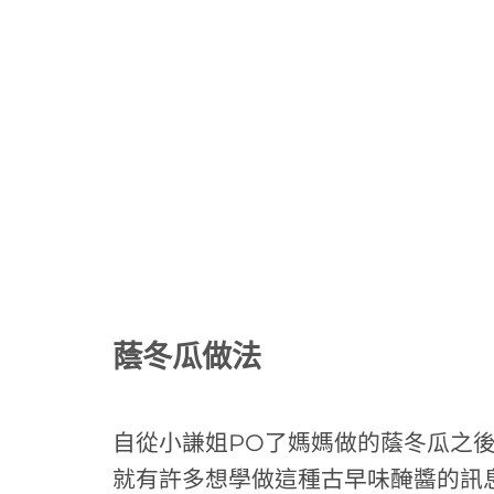
蔭冬瓜做法
自從小謙姐PO了媽媽做的蔭冬瓜之
就有許多想學做這種古早味醃醬的訊