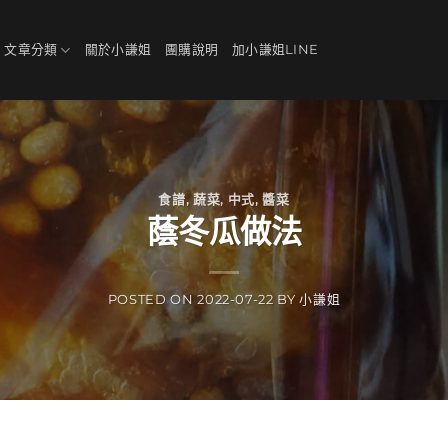
、文章分類
關於小謙姐
團購說明
加小謙姐LINE
食譜
,
蔬菜
,
中式
,
醬菜
蔭冬瓜做法
POSTED ON
2022-07-22
BY
小謙姐