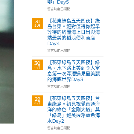
啡」Day5
Café
部
在
留言功能已關閉
落
〈【花
皇
東
【花東綠島五天四夜】綠
31
后
綠
5 月
島台東。絕對值得你起早
藝
島
等待的絢麗海上日出與海
術
五
咖
端最美的稻浪便利商店
天
啡】
Day4
四
欣
夜】
在
留言功能已關閉
賞
台
〈【花
旅
東
東
【花東綠島五天四夜】綠
30
英
花
綠
5 月
島。水下路上美到令人窒
原
蓮。
島
民
息第一次浮潛遇見最美麗
沿
五
藝
的海底世界Day3
著
天
術
「花
四
在
留言功能已關閉
家
蓮
夜】
〈【花
優
193
綠
東
【花東綠島五天四夜】台
席
29
環
島
綠
5 月
夫
東綠島。初見視覺直通海
線」
台
島
恣
洋的綠色「金剛大道」與
阿
東。
五
意
「綠島」絕美透淨藍色海
勃
絕
天
奔
水Day2
勒
對
四
放
與
值
夜】
在
留言功能已關閉
的
鳳
得
綠
〈【花
原