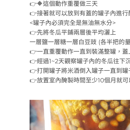
👉🔶這個動作重覆做三天
👉接著就可以放到有蓋的罐子內進行
<罐子內必須完全是無油無水分>
👉先將冬瓜平鋪兩層後平均灑上
一層鹽一層糖一層白豆豉 (各半把的量
👉一直重覆動作一直到裝滿整罐，蓋
👉經過1~2天觀察罐子內的冬瓜往下
👉打開罐子將米酒倒入罐子一直到罐
👉放置室內醃製時間至少10個月就