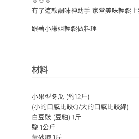
☺️☺️☺️
有了這款調味神助手 家常美味輕鬆上
跟著小謙姐輕鬆做料理
材料
小果型冬瓜 (約12斤)
(小的口感比較Q/大的口感比較綿)
白豆豉 (豆粕) 1斤
鹽 1公斤
黃砂糖 1斤