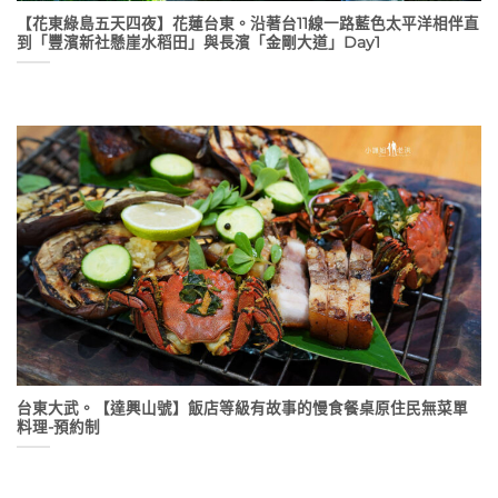
【花東綠島五天四夜】花蓮台東。沿著台11線一路藍色太平洋相伴直
到「豐濱新社懸崖水稻田」與長濱「金剛大道」Day1
台東大武。【達興山號】飯店等級有故事的慢食餐桌原住民無菜單
料理-預約制