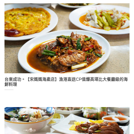
台東成功。【宋媽媽海產店】漁港直送CP值爆高堪比大餐廳級的海
鮮料理