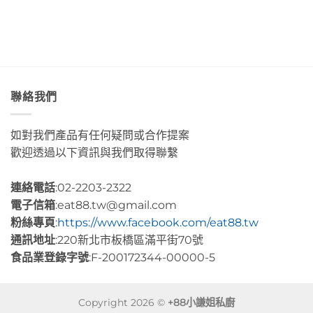
藍
捲
術
色
這
咖
海
裡
啡」
水
的
Day5〉
Day2〉
幸
中
中
福
感
很
聯絡我們
有
層
次〉
如對我們產品有任何疑問或合作提案
中
歡迎透過以下資訊與我們取得聯繫
連絡電話
:02-2203-2322
電子信箱
:eat88.tw@gmail.com
粉絲專頁
:
https://www.facebook.com/eat88.tw
通訊地址
:220新北市板橋區滿平街70號
食品業登錄字號
:F-200172344-00000-5
Copyright 2026 ©
+88小謙姐私廚