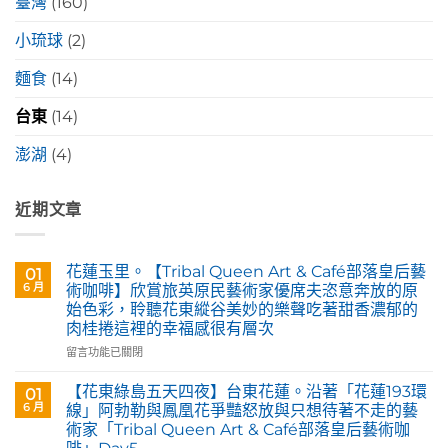
臺灣
(160)
小琉球
(2)
麵食
(14)
台東
(14)
澎湖
(4)
近期文章
花蓮玉里。【Tribal Queen Art & Café部落皇后藝
01
6 月
術咖啡】欣賞旅英原民藝術家優席夫恣意奔放的原
始色彩，聆聽花東縱谷美妙的樂聲吃著甜香濃郁的
肉桂捲這裡的幸福感很有層次
在
留言功能已關閉
〈花
蓮
【花東綠島五天四夜】台東花蓮。沿著「花蓮193環
01
玉
6 月
線」阿勃勒與鳳凰花爭豔怒放與只想待著不走的藝
里。
術家「Tribal Queen Art & Café部落皇后藝術咖
【Tribal