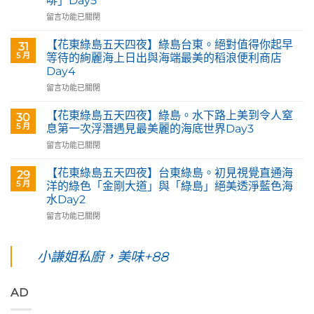
啡」Day5
Queen
Art
在
留言功能已關閉
&
〈【花
Café
東
【花東綠島五天四夜】綠島台東。絕對值得你起早
31
部
綠
5 月
等待的絢麗海上日出與海端最美的稻浪便利商店
落
島
Day4
皇
五
后
在
天
留言功能已關閉
藝
〈【花
四
術
東
夜】
【花東綠島五天四夜】綠島。水下路上美到令人窒
30
咖
綠
台
5 月
息第一次浮潛遇見最美麗的海底世界Day3
啡】
島
東
在
留言功能已關閉
欣
五
花
〈【花
賞
天
蓮。
東
旅
四
沿
【花東綠島五天四夜】台東綠島。初見視覺直通海
29
綠
英
夜】
著
5 月
洋的綠色「金剛大道」與「綠島」絕美透淨藍色海
島
原
綠
「花
水Day2
五
民
島
蓮
在
天
留言功能已關閉
藝
台
193
〈【花
四
術
東。
環
東
夜】
家
絕
線」
綠
綠
小謙姐私廚，美味+88
優
對
阿
島
島。
席
值
勃
五
水
夫
得
勒
天
下
恣
你
與
AD
四
路
意
起
鳳
夜】
上
奔
早
凰