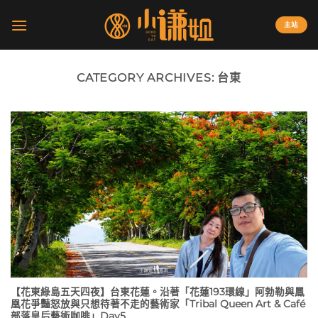
Skip
to
主站
content
CATEGORY ARCHIVES:
台東
【花東綠島五天四夜】台東花蓮。沿著「花蓮193環線」阿勃勒與鳳
凰花爭豔怒放與只想待著不走的藝術家「Tribal Queen Art & Café
部落皇后藝術咖啡」Day5