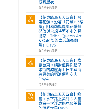
很有層次
在
留言功能已關閉
〈花
蓮
【花東綠島五天四夜】台
01
玉
6 月
東花蓮。沿著「花蓮193環
里。
線」阿勃勒與鳳凰花爭豔
【Tribal
怒放與只想待著不走的藝
Queen
術家「Tribal Queen Art
Art
& Café部落皇后藝術咖
&
啡」Day5
Café
部
在
留言功能已關閉
落
〈【花
皇
東
【花東綠島五天四夜】綠
31
后
綠
5 月
島台東。絕對值得你起早
藝
島
等待的絢麗海上日出與海
術
五
咖
端最美的稻浪便利商店
天
啡】
Day4
四
欣
夜】
在
留言功能已關閉
賞
台
〈【花
旅
東
東
【花東綠島五天四夜】綠
30
英
花
綠
5 月
島。水下路上美到令人窒
原
蓮。
島
民
息第一次浮潛遇見最美麗
沿
五
藝
的海底世界Day3
著