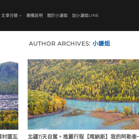
、文章分類
團購說明
關於小謙姐
加小謙姐LINE
AUTHOR ARCHIVES:
小謙姐
鄉村圖瓦
北疆11天自駕。推薦行程【喀納斯】我的阿勒泰