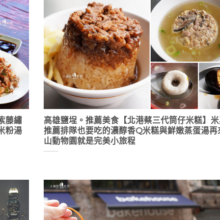
紫藤繡
高雄鹽埕。推薦美食【北港蔡三代筒仔米糕】米
米粉湯
推薦排隊也要吃的濃醇香Q米糕與鮮嫩蒸蛋湯再
山動物園就是完美小旅程