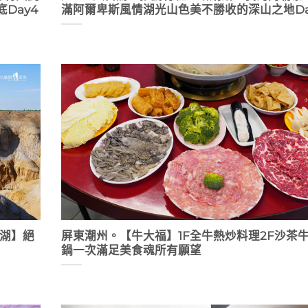
Day4
滿阿爾卑斯風情湖光山色美不勝收的深山之地Da
力湖】絕
屏東潮州。【牛大福】1F全牛熱炒料理2F沙茶
鍋一次滿足美食魂所有願望