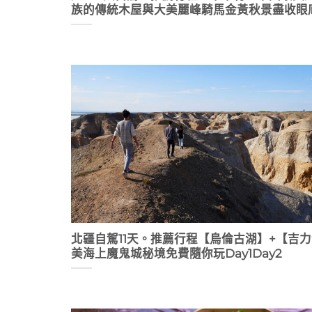
族的傳統木屋與大美麗峰騎馬金黃秋景盡收眼底
北疆自駕11天。推薦行程【烏倫古湖】+【吉
美海上魔鬼城秘境免費隨你玩Day1Day2