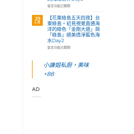
天
術
「花
四
在
留言功能已關閉
家
蓮
夜】
〈【花
優
193
綠
東
【花東綠島五天四夜】台
席
29
環
島
綠
5 月
夫
東綠島。初見視覺直通海
線」
台
島
恣
洋的綠色「金剛大道」與
阿
東。
五
意
「綠島」絕美透淨藍色海
勃
絕
天
奔
水Day2
勒
對
四
放
與
值
夜】
在
留言功能已關閉
的
鳳
得
綠
〈【花
原
凰
你
島。
東
始
花
起
水
綠
小謙姐私廚，美味
色
爭
早
下
島
彩，
豔
等
路
+88
五
聆
怒
待
上
天
聽
放
的
美
四
花
與
絢
到
夜】
AD
東
只
麗
令
台
縱
想
海
人
東
谷
待
上
窒
綠
美
著
日
息
島。
妙
不
出
第
初
的
走
與
一
見
樂
的
海
次
視
聲
藝
端
浮
覺
吃
術
最
潛
直