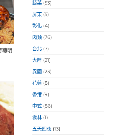
蔬菜
(53)
屏東
(5)
彰化
(4)
肉類
(76)
台北
(7)
奇聰明
大陸
(21)
異國
(23)
花蓮
(8)
香港
(9)
中式
(86)
雲林
(1)
五天四夜
(13)