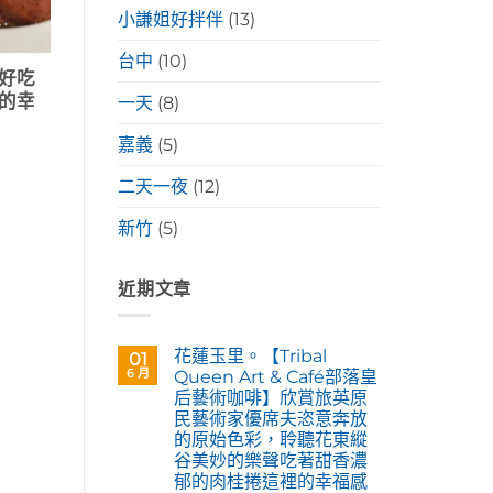
小謙姐好拌伴
(13)
台中
(10)
好吃
的幸
一天
(8)
嘉義
(5)
二天一夜
(12)
新竹
(5)
近期文章
花蓮玉里。【Tribal
01
6 月
Queen Art & Café部落皇
后藝術咖啡】欣賞旅英原
民藝術家優席夫恣意奔放
的原始色彩，聆聽花東縱
谷美妙的樂聲吃著甜香濃
郁的肉桂捲這裡的幸福感