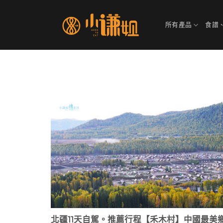
Skip
to
所有產品
食譜
content
北疆11天自駕。推薦行程【禾木村】中國最美