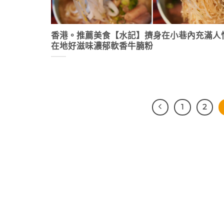
香港。推薦美食【水記】擠身在小巷內充滿人
在地好滋味濃郁軟香牛腩粉
1
2