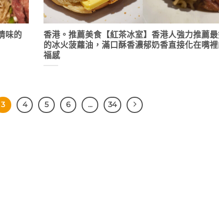
情味的
香港。推薦美食【紅茶冰室】香港人強力推薦最
的冰火菠蘿油，滿口酥香濃郁奶香直接化在嘴裡
福感
3
4
5
6
...
34