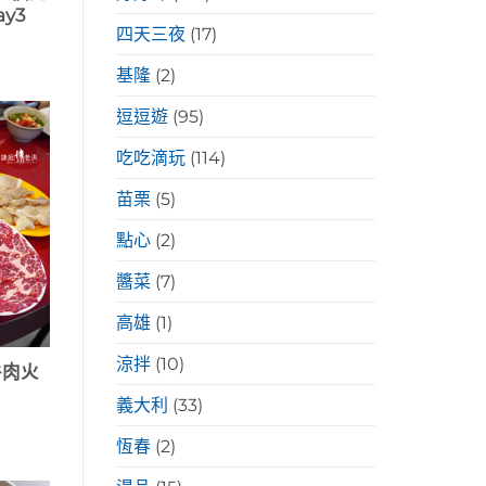
y3
四天三夜
(17)
基隆
(2)
逗逗遊
(95)
吃吃滴玩
(114)
苗栗
(5)
點心
(2)
醬菜
(7)
高雄
(1)
涼拌
(10)
牛肉火
義大利
(33)
恆春
(2)