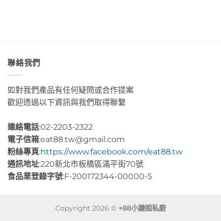
色
這
咖
海
裡
啡」
水
的
Day5〉
Day2〉
幸
中
中
福
感
很
聯絡我們
有
層
次〉
如對我們產品有任何疑問或合作提案
中
歡迎透過以下資訊與我們取得聯繫
連絡電話
:02-2203-2322
電子信箱
:eat88.tw@gmail.com
粉絲專頁
:
https://www.facebook.com/eat88.tw
通訊地址
:220新北市板橋區滿平街70號
食品業登錄字號
:F-200172344-00000-5
Copyright 2026 ©
+88小謙姐私廚