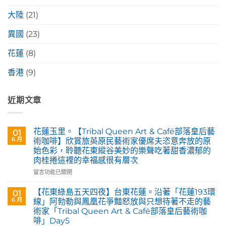
大陸
(21)
異國
(23)
花蓮
(8)
香港
(9)
近期文章
花蓮玉里。【Tribal Queen Art & Café部落皇后藝
01
6 月
術咖啡】欣賞旅英原民藝術家優席夫恣意奔放的原
始色彩，聆聽花東縱谷美妙的樂聲吃著甜香濃郁的
肉桂捲這裡的幸福感很有層次
在
留言功能已關閉
〈花
蓮
【花東綠島五天四夜】台東花蓮。沿著「花蓮193環
01
玉
6 月
線」阿勃勒與鳳凰花爭豔怒放與只想待著不走的藝
里。
術家「Tribal Queen Art & Café部落皇后藝術咖
【Tribal
啡」Day5
Queen