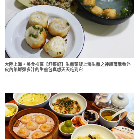
大陸上海。美食推薦【舒蔡記】生煎菜飯上海生煎之神超薄酥香外
皮內餡鮮彈多汁的生煎包真想天天吃到它