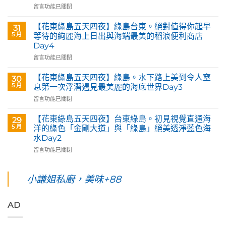
Art
在
留言功能已關閉
&
〈【花
Café
東
【花東綠島五天四夜】綠島台東。絕對值得你起早
31
部
綠
5 月
等待的絢麗海上日出與海端最美的稻浪便利商店
落
島
Day4
皇
五
后
在
天
留言功能已關閉
藝
〈【花
四
術
東
夜】
【花東綠島五天四夜】綠島。水下路上美到令人窒
30
咖
綠
台
5 月
息第一次浮潛遇見最美麗的海底世界Day3
啡】
島
東
在
留言功能已關閉
欣
五
花
〈【花
賞
天
蓮。
東
旅
四
沿
【花東綠島五天四夜】台東綠島。初見視覺直通海
29
綠
英
夜】
著
5 月
洋的綠色「金剛大道」與「綠島」絕美透淨藍色海
島
原
綠
「花
水Day2
五
民
島
蓮
在
天
留言功能已關閉
藝
台
193
〈【花
四
術
東。
環
東
夜】
家
絕
線」
綠
綠
小謙姐私廚，美味+88
優
對
阿
島
島。
席
值
勃
五
水
夫
得
勒
天
下
恣
你
與
AD
四
路
意
起
鳳
夜】
上
奔
早
凰