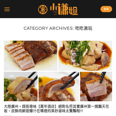
Skip
to
主站
content
CATEGORY ARCHIVES:
吃吃滴玩
大陸廣州。踩街尋味【萬年酒店】絕對名符其實廣州第一燒鵝天花
板，皮酥肉鮮甜爆汁在嘴裡的美妙滋味太驚豔啦!!!