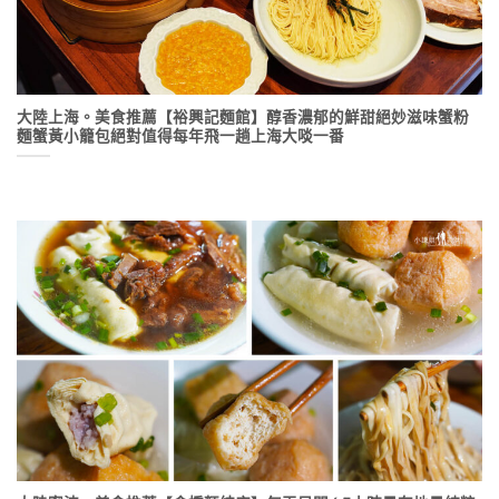
大陸上海。美食推薦【裕興記麵館】醇香濃郁的鮮甜絕妙滋味蟹粉
麵蟹黃小籠包絕對值得每年飛一趟上海大啖一番