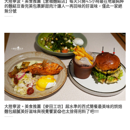
大陸寧波。美食推薦【倉橋麵結店】每天只開4.5小時最在地最純粹
的麵結豆香完美包裹鮮甜肉汁讓人一再回味的好滋味，僅此一家絕
無分號
大陸寧波。美食推薦【麥田工坊】超水準的西式簡餐最美味的烘焙
麵包細膩美好滋味與視覺饗宴😱也太捨得用料了吧!!!!