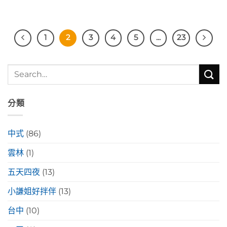
1
2
3
4
5
...
23
分類
中式
(86)
雲林
(1)
五天四夜
(13)
小謙姐好拌伴
(13)
台中
(10)