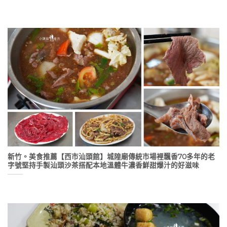
新竹。美食推薦【西市汕頭館】城隍廟傳統市場裡飄香70多年的老
字號堅持手製汕頭沙茶搭配本地溫體牛濃香鮮甜爆汁的好滋味