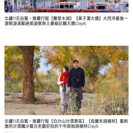
北疆11天自駕。推薦行程【賽里木湖】【果子溝大橋】大西洋最後一
滴眼淚湛藍絕美湖景與土豪級壯觀大橋Day6
北疆11天自駕。推薦行程【白沙山沙漠景區】【烏爾禾胡楊林】最刺
激的沙漠飆沙最古老最好拍的千年原始胡楊林Day5