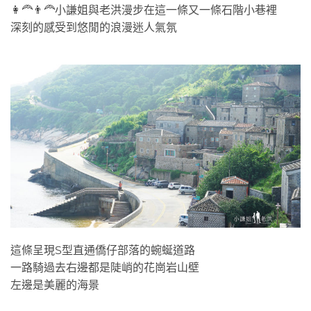
👩‍🦰👨‍🦰小謙姐與老洪漫步在這一條又一條石階小巷裡
深刻的感受到悠閒的浪漫迷人氣氛
這條呈現S型直通僑仔部落的蜿蜒道路
一路騎過去右邊都是陡峭的花崗岩山壁
左邊是美麗的海景