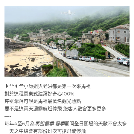
👩‍🦰👨‍🦰小謙姐與老洪都是第一次來馬祖
對於這種閩東式建築好奇心100%
芹壁聚落可說是馬祖最著名觀光熱點
要不是這兩天濃霧航班停飛 旅客人數會更多更多
—-
每年4至6月為
馬祖霧季
霧季
期間全日關場的天數不會太多
一天之中總會有部份班次可搶飛或停飛