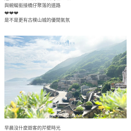
與蜿蜒銜接橋仔聚落的道路
❤️❤️❤️
是不是更有古樸山城的優閒氣氛
早晨沒什麼遊客的芹壁時光