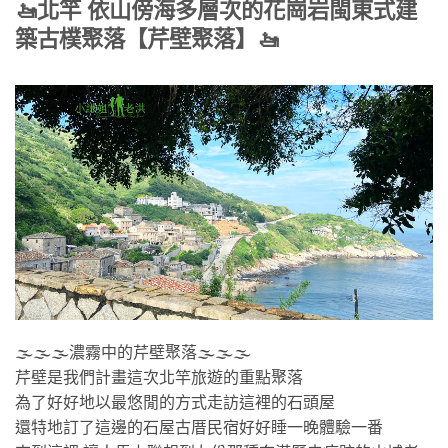
🚤
北竿 依山傍海多層次的花崗岩閩東式建
築古樸聚落【芹壁聚落】
🚤
🌫🌫🌫濃霧中的芹壁聚落🌫🌫🌫
芹壁是我們計畫這次北竿旅遊的重點聚落
為了好好地以最悠閒的方式走訪這裡的石頭屋
還特地訂了這邊的石屋古厝民宿好好睡一晚體驗一番