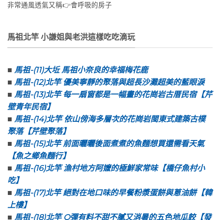
非常通風透氣又稱👉會呼吸的房子
馬祖北竿 小謙姐與老洪這樣吃吃滴玩
■
馬祖-(11)大坵 馬祖小奈良的幸福梅花鹿
■
馬祖-(12)北竿 優美寧靜的聚落與超長沙灘超美的藍眼淚
■
馬祖-(13)北竿 每一扇窗都是一幅畫的花崗岩古厝民宿【芹
壁青年民宿】
■
馬祖-(14)北竿 依山傍海多層次的花崗岩閩東式建築古樸
聚落【芹壁聚落】
■
馬祖-(15)北竿 前面曬曬後面煮煮的魚麵想買還需看天氣
【魚之鄉魚麵行】
■
馬祖-(16)北竿 漁村地方阿嬤的極鮮家常味【橋仔魚村小
吃】
■
馬祖-(17)北竿 絕對在地口味的早餐粉漿蛋餅與蔥油餅【韓
上樓】
■
馬祖-(18)北竿 Q彈有料不甜不膩又消暑的五色地瓜餃【發