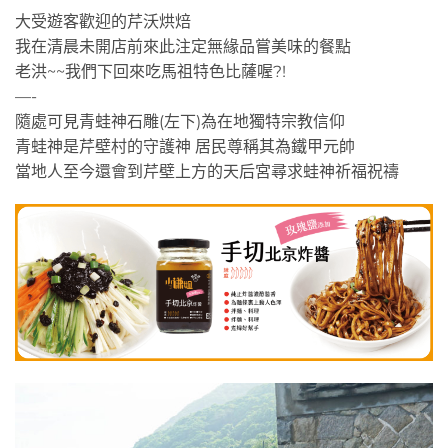
大受遊客歡迎的芹沃烘焙
我在清晨未開店前來此注定無緣品嘗美味的餐點
老洪~~我們下回來吃馬祖特色比薩喔?!
—-
隨處可見青蛙神石雕(左下)為在地獨特宗教信仰
青蛙神是芹壁村的守護神 居民尊稱其為鐵甲元帥
當地人至今還會到芹壁上方的天后宮尋求蛙神祈福祝禱