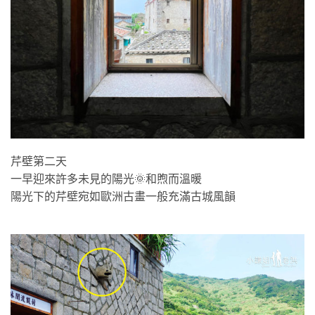
芹壁第二天
一早迎來許多未見的陽光🌞和煦而溫暖
陽光下的芹壁宛如歐洲古畫一般充滿古城風韻