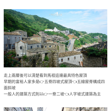
走上兩層後可以清楚看到馬祖這邊最具特色屋頂
早期的富裕人家多是👉五脊四坡式屋頂👈五線屋脊構成四
面斜坡
一般人的建築方式則以👉一脊二坡👈人字坡式建築為主