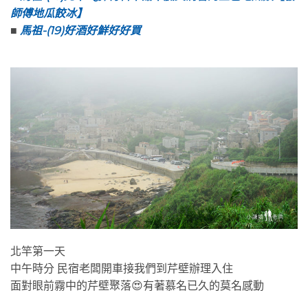
師傅地瓜餃冰】
■
馬祖-(19)好酒好鮮好好買
北竿第一天
中午時分 民宿老闆開車接我們到芹壁辦理入住
面對眼前霧中的芹壁聚落😍有著慕名已久的莫名感動