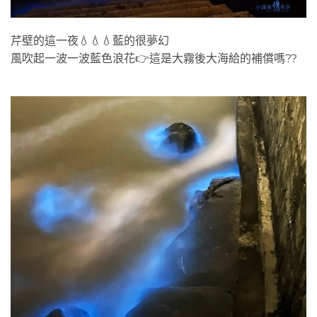
芹壁的這一夜💧💧💧藍的很夢幻
風吹起一波一波藍色浪花👉這是大霧後大海給的補償嗎??