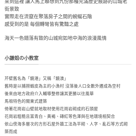
來到這裡 讓人馬上聯想到九份那種充滿歷史痕跡的山城老
街景致
實際走在流竄在聚落房子之間的蜿蜒石階
感受到的是 每個轉彎皆有驚豔之處
海天一色錯落有致的山城宛如地中海的浪漫風情
小謙姐の小教室
芹壁舊名為「鏡港」又稱「鏡澳」
舊時是以捕撈蝦皮為主的小漁村 沒落後人口全數外遷成為空村
後來由地方政府介入輔導整修讓其更勝以往風華
馬祖特色的閩東式建築
倚著花崗岩山壁就地取材使用花崗岩砌成的石頭屋
花崗岩粗糙且富青白、黃褐、磚紅等色澤與在地環境相契合
依山傍海多層次的方形石屋外牆工法為平砌、人字、亂石等方式砌
築而成