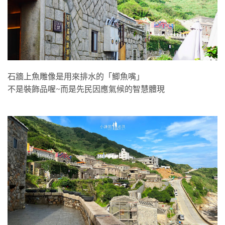
石牆上魚雕像是用來排水的「鯽魚嘴」
不是裝飾品喔~而是先民因應氣候的智慧體現