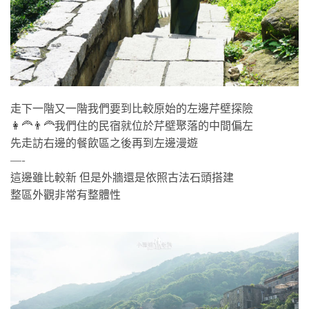
走下一階又一階我們要到比較原始的左邊芹壁探險
👩‍🦰👨‍🦰我們住的民宿就位於芹壁聚落的中間偏左
先走訪右邊的餐飲區之後再到左邊漫遊
—-
這邊雖比較新 但是外牆還是依照古法石頭搭建
整區外觀非常有整體性