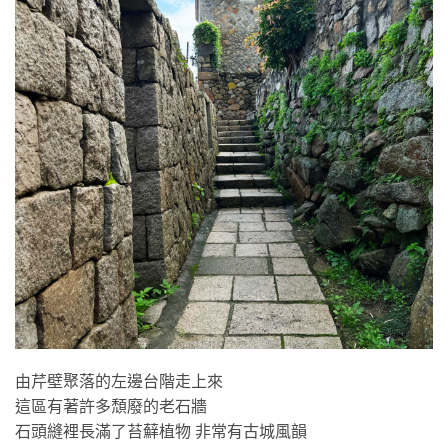
由芹壁聚落的左邊台階走上來
這區有著許多頹廢的老石牆
石頭縫裡長滿了苔蘚植物 非常有古城風韻