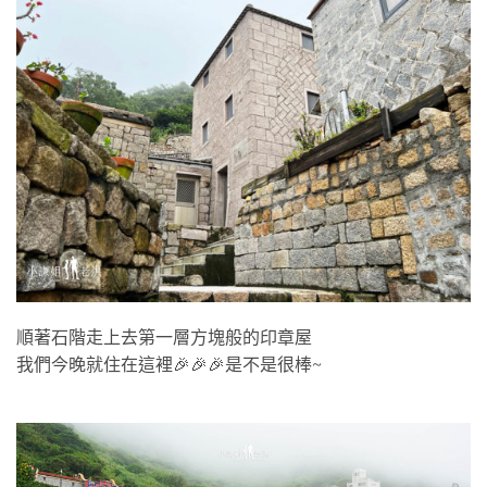
順著石階走上去第一層方塊般的印章屋
我們今晚就住在這裡🎉🎉🎉是不是很棒~