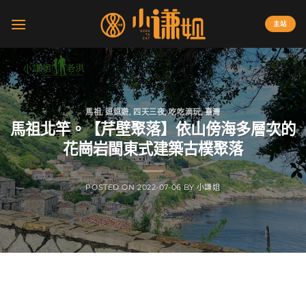
Skip
to
主站
content
馬祖
,
逗逗遊
,
四天三夜
,
吃吃滴玩
,
臺灣
馬祖北竿。【芹壁聚落】依山傍海多層次的
花崗岩閩東式建築古樸聚落
POSTED ON
2022-07-06
BY
小謙姐