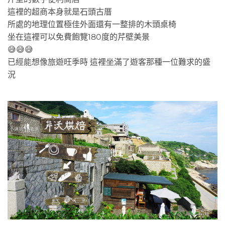
這裡的超商本身就是石頭古厝
所處的地理位置極佳外面還有一整排的木頭桌椅
坐在這裡可以免費飽覽180度的芹壁美景
😅😅😅
已經能想像旅遊旺季時 這裡坐滿了遊客那種一位難求的盛
況