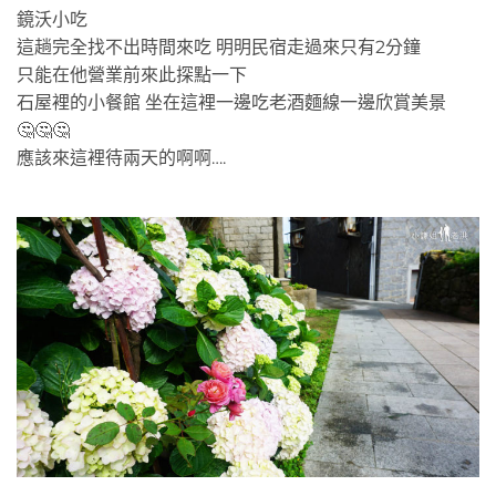
鏡沃小吃
這趟完全找不出時間來吃 明明民宿走過來只有2分鐘
只能在他營業前來此探點一下
石屋裡的小餐館 坐在這裡一邊吃老酒麵線一邊欣賞美景
🤔🤔🤔
應該來這裡待兩天的啊啊….