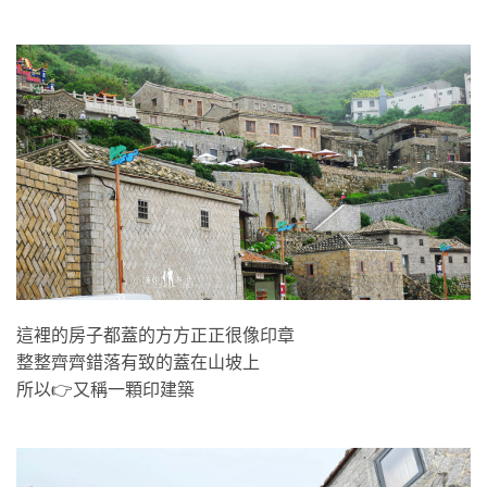
這裡的房子都蓋的方方正正很像印章
整整齊齊錯落有致的蓋在山坡上
所以👉又稱一顆印建築