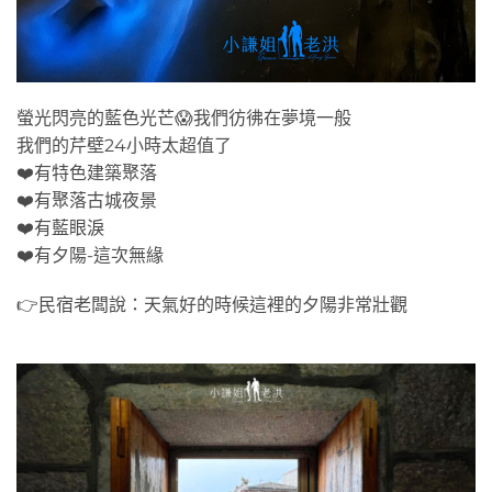
螢光閃亮的藍色光芒😱我們彷彿在夢境一般
我們的芹壁24小時太超值了
❤️有特色建築聚落
❤️有聚落古城夜景
❤️有藍眼淚
❤️有夕陽-這次無緣
👉民宿老闆說：天氣好的時候這裡的夕陽非常壯觀