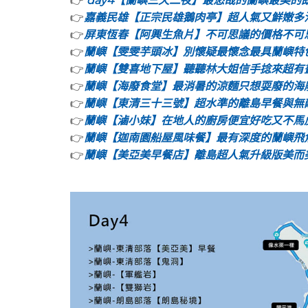
👉
day4【蘭嶼三天二夜】最悠哉的蘭嶼最美的
👉
嘉義民雄【正宗民雄鵝肉亭】超人氣又鮮嫩多
👉
屏東恆春【阿興生魚片】不可思議的價格不可
👉
蘭嶼【雯雯芋頭冰】別懷疑最懷念最具蘭嶼特
👉
蘭嶼【雙喜地下屋】聽聽林大姐信手捻來超有
👉
蘭嶼【海廢食堂】最消暑的涼麵只想耍廢的海
👉
蘭嶼【東清三十三號】超水準的離島早餐與無
👉
蘭嶼【滷小妹】在地人的廚房便宜好吃又不馬
👉
蘭嶼【迦南園船屋風味餐】最有深度的蘭嶼飛
👉
蘭嶼【美亞美早餐店】離島超人氣升級版美而