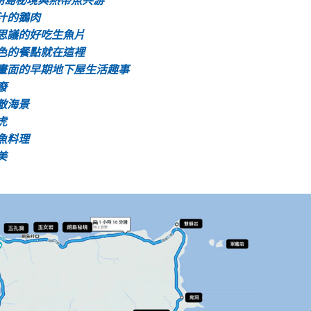
朗島秘境與熱帶魚共游
汁的鵝肉
思議的好吃生魚片
色的餐點就在這裡
畫面的早期地下屋生活趣事
廢
敵海景
虎
魚料理
美