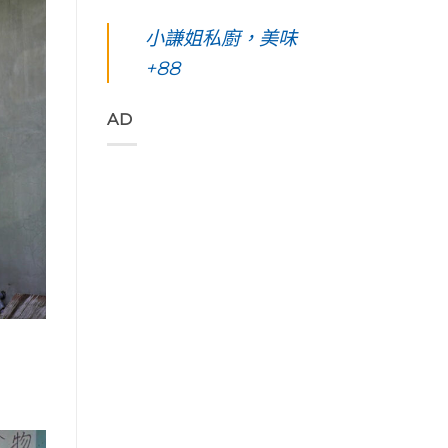
凰
你
島。
東
始
花
起
水
綠
小謙姐私廚，美味
色
爭
早
下
島
彩，
豔
等
路
+88
五
聆
怒
待
上
天
聽
放
的
美
四
花
與
絢
到
夜】
AD
東
只
麗
令
台
縱
想
海
人
東
谷
待
上
窒
綠
美
著
日
息
島。
妙
不
出
第
初
的
走
與
一
見
樂
的
海
次
視
聲
藝
端
浮
覺
吃
術
最
潛
直
著
家
美
遇
通
甜
「Tribal
的
見
海
香
Queen
稻
最
洋
濃
Art
浪
美
的
郁
&
便
麗
綠
的
Café
利
的
色
肉
部
商
海
「金
桂
落
店
底
剛
捲
皇
Day4〉
世
大
這
后
中
界
道」
裡