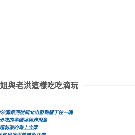
謙姐與老洪這樣吃吃滴玩
的沙灘銀河從新北出發到墾丁住一晚
+必吃的芋頭冰與炸飛魚
+超刺激的海上立槳