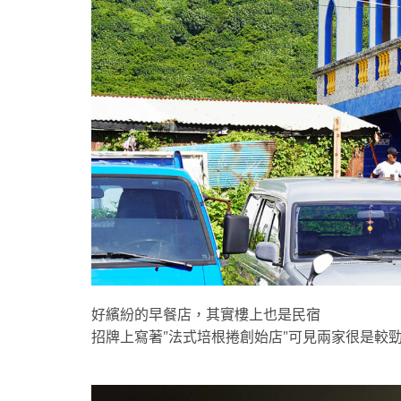
好繽紛的早餐店，其實樓上也是民宿
招牌上寫著”法式培根捲創始店”可見兩家很是較