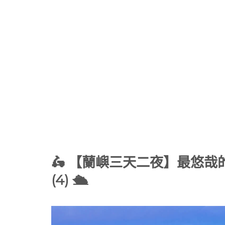
🛵 【蘭嶼三天二夜】最悠
(4) 🛳