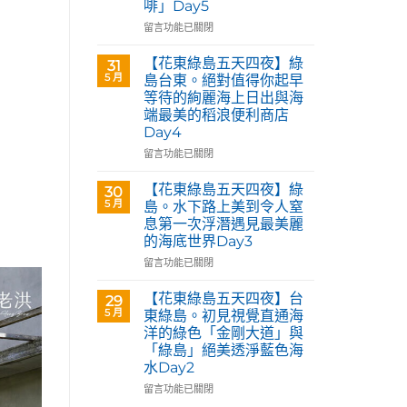
啡」Day5
Café
部
在
留言功能已關閉
落
〈【花
皇
東
【花東綠島五天四夜】綠
31
后
綠
5 月
島台東。絕對值得你起早
藝
島
等待的絢麗海上日出與海
術
五
咖
端最美的稻浪便利商店
天
啡】
Day4
四
欣
夜】
在
留言功能已關閉
賞
台
〈【花
旅
東
東
【花東綠島五天四夜】綠
30
英
花
綠
5 月
島。水下路上美到令人窒
原
蓮。
島
民
息第一次浮潛遇見最美麗
沿
五
藝
的海底世界Day3
著
天
術
「花
四
在
留言功能已關閉
家
蓮
夜】
〈【花
優
193
綠
東
【花東綠島五天四夜】台
席
29
環
島
綠
5 月
夫
東綠島。初見視覺直通海
線」
台
島
恣
洋的綠色「金剛大道」與
阿
東。
五
意
「綠島」絕美透淨藍色海
勃
絕
天
奔
水Day2
勒
對
四
放
與
值
夜】
在
留言功能已關閉
的
鳳
得
綠
〈【花
原