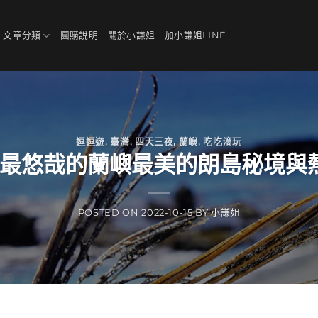
、文章分類
團購說明
關於小謙姐
加小謙姐LINE
逗逗遊
,
臺灣
,
四天三夜
,
蘭嶼
,
吃吃滴玩
最悠哉的蘭嶼最美的朗島秘境與熱
POSTED ON
2022-10-15
BY
小謙姐