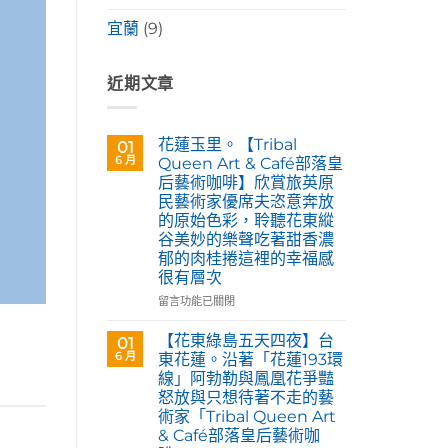
宜蘭
(9)
近期文章
花蓮玉里。【Tribal
01
6 月
Queen Art & Café部落皇
后藝術咖啡】欣賞旅英原
民藝術家優席夫恣意奔放
的原始色彩，聆聽花東縱
谷美妙的樂聲吃著甜香濃
郁的肉桂捲這裡的幸福感
很有層次
在
留言功能已關閉
〈花
蓮
【花東綠島五天四夜】台
01
玉
6 月
東花蓮。沿著「花蓮193環
里。
線」阿勃勒與鳳凰花爭豔
【Tribal
怒放與只想待著不走的藝
Queen
術家「Tribal Queen Art
Art
& Café部落皇后藝術咖
&