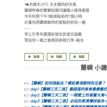
🌤大晴天29℃ 大太陽的好天氣
蘭嶼昨晚的雙獅岩銀河讓倆人睡得香甜
今天利用下午3點搭船前的7個小時
計畫先把蘭嶼路地的景點好好玩一遍
—-
早上行李先整理好放在民宿交誼廳
等玩完一圈之後再回來取行李+裝水
海鮮
海鮮
海鮮
蘭嶼 小
👉
【蘭嶼】如何搭船去？哪些事項要特別注意？
👉
day1【蘭嶼三天二夜】最超值的美食最療癒
👉
day2【蘭嶼三天二夜】一眼愛上的漸層大海
👉
day3【蘭嶼三天二夜】必玩的東清灣拼板舟