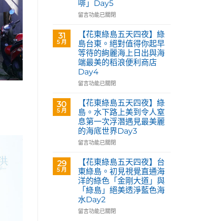
啡」Day5
Café
部
在
留言功能已關閉
落
〈【花
皇
東
【花東綠島五天四夜】綠
31
后
綠
5 月
島台東。絕對值得你起早
藝
島
等待的絢麗海上日出與海
術
五
咖
端最美的稻浪便利商店
天
啡】
Day4
四
欣
夜】
在
留言功能已關閉
賞
台
〈【花
旅
東
東
【花東綠島五天四夜】綠
30
英
花
綠
5 月
島。水下路上美到令人窒
原
蓮。
島
民
息第一次浮潛遇見最美麗
沿
五
藝
的海底世界Day3
著
天
術
「花
四
在
留言功能已關閉
家
蓮
夜】
〈【花
優
193
綠
東
【花東綠島五天四夜】台
席
29
環
島
綠
5 月
夫
東綠島。初見視覺直通海
線」
台
島
恣
洋的綠色「金剛大道」與
阿
東。
五
意
「綠島」絕美透淨藍色海
勃
絕
天
奔
水Day2
勒
對
四
放
與
值
夜】
在
留言功能已關閉
的
鳳
得
綠
〈【花
原