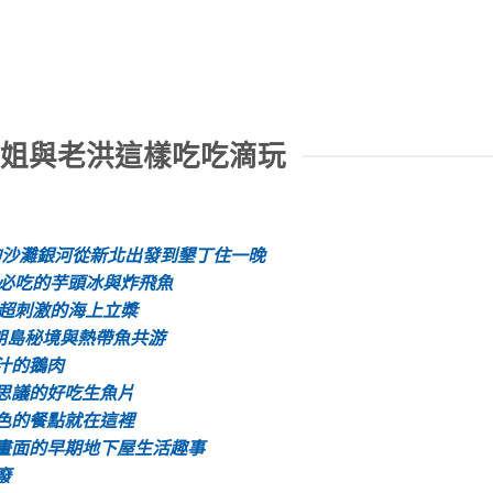
謙姐與老洪這樣吃吃滴玩
的沙灘銀河從新北出發到墾丁住一晚
+必吃的芋頭冰與炸飛魚
+超刺激的海上立槳
朗島秘境與熱帶魚共游
汁的鵝肉
思議的好吃生魚片
色的餐點就在這裡
畫面的早期地下屋生活趣事
廢