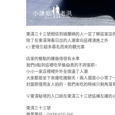
東清三十三號相信到過蘭嶼的人一定了解這家店
除了在東清灣看日出的人潮會向這裡湧進之外
👉更吸引超多慕名而來的觀光客
店家的餐點的確做得很有水準
我們8點到這裡吃早餐😱真的不誇張耶~
小小一家店裡裡外外全擠滿了人潮
大家都是坐下來邊吃邊聊天，兩人還是小小等了
封面照借用友人拍的，我們來吃的時候只剩角落
💡東清秘境的入口就在東清三十三號這棟左邊的
東清三十三號
營業電話：0938 670 166