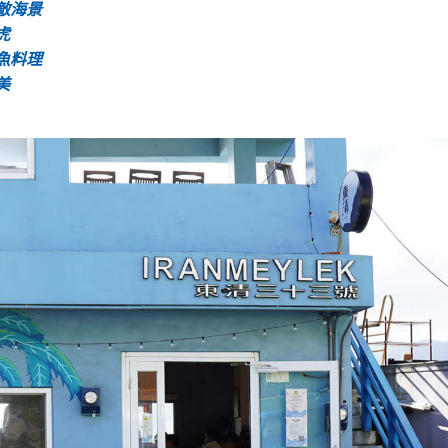
敵海景
虎
魚料理
美