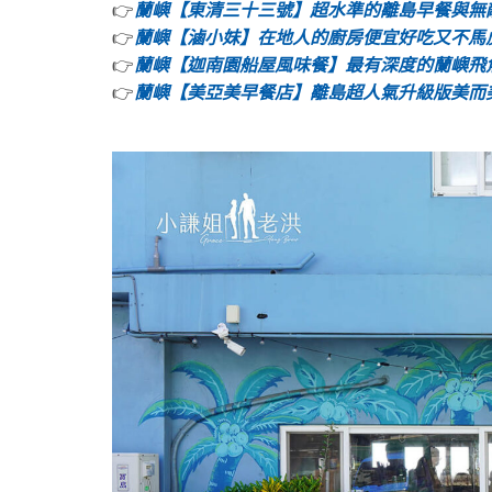
👉
蘭嶼【東清三十三號】超水準的離島早餐與無
👉
蘭嶼【滷小妹】在地人的廚房便宜好吃又不馬
👉
蘭嶼【迦南園船屋風味餐】最有深度的蘭嶼飛
👉
蘭嶼【美亞美早餐店】離島超人氣升級版美而