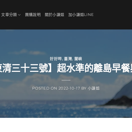
、文章分類
團購說明
關於小謙姐
加小謙姐LINE
好好呷
,
臺灣
,
蘭嶼
東清三十三號】超水準的離島早餐
POSTED ON
2022-10-17
BY
小謙姐