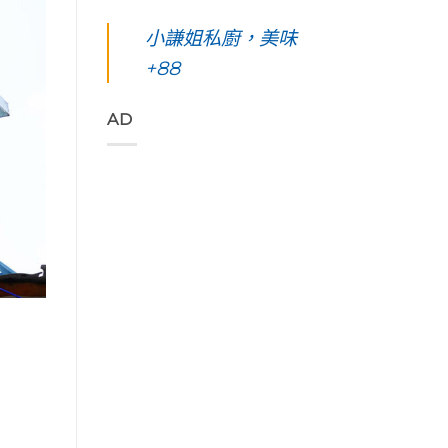
凰
你
島。
東
始
花
起
水
綠
小謙姐私廚，美味
色
爭
早
下
島
彩，
豔
等
路
+88
五
聆
怒
待
上
天
聽
放
的
美
四
花
與
絢
到
夜】
AD
東
只
麗
令
台
縱
想
海
人
東
谷
待
上
窒
綠
美
著
日
息
島。
妙
不
出
第
初
的
走
與
一
見
樂
的
海
次
視
聲
藝
端
浮
覺
吃
術
最
潛
直
著
家
美
遇
通
甜
「Tribal
的
見
海
香
Queen
稻
最
洋
濃
Art
浪
美
的
郁
&
便
麗
綠
的
Café
利
的
色
肉
部
商
海
「金
桂
落
店
底
剛
捲
皇
Day4〉
世
大
這
后
中
界
道」
裡