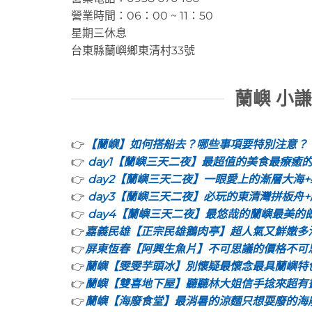
營業時間：06：00 ~ 11：50
星期三休息
台東縣蘭嶼鄉東清村33號
蘭嶼 小
👉
【蘭嶼】如何搭船去？哪些事項要特別注意？
👉
day1【蘭嶼三天二夜】最超值的美食最療癒
👉
day2【蘭嶼三天二夜】一眼愛上的漸層大海
👉
day3【蘭嶼三天二夜】必玩的東清灣拼板舟
👉
day4【蘭嶼三天二夜】最悠哉的蘭嶼最美的
👉
嘉義民雄【正宗民雄鵝肉亭】超人氣又鮮嫩多
👉
屏東恆春【阿興生魚片】不可思議的價格不可
👉
蘭嶼【雯雯芋頭冰】別懷疑最懷念最具蘭嶼特
👉
蘭嶼【雙喜地下屋】聽聽林大姐信手捻來超有
👉
蘭嶼【海廢食堂】最消暑的涼麵只想耍廢的海