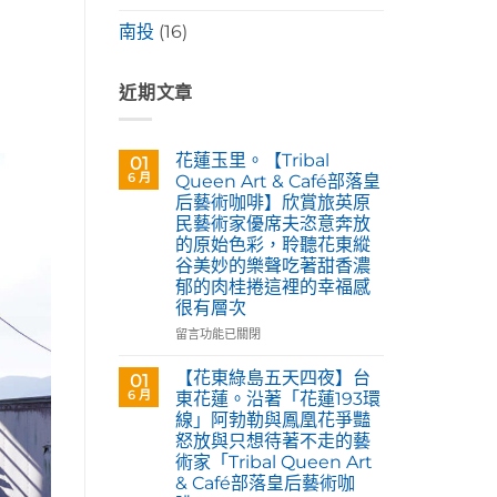
南投
(16)
近期文章
花蓮玉里。【Tribal
01
6 月
Queen Art & Café部落皇
后藝術咖啡】欣賞旅英原
民藝術家優席夫恣意奔放
的原始色彩，聆聽花東縱
谷美妙的樂聲吃著甜香濃
郁的肉桂捲這裡的幸福感
很有層次
在
留言功能已關閉
〈花
蓮
【花東綠島五天四夜】台
01
玉
6 月
東花蓮。沿著「花蓮193環
里。
線」阿勃勒與鳳凰花爭豔
【Tribal
怒放與只想待著不走的藝
Queen
術家「Tribal Queen Art
Art
& Café部落皇后藝術咖
&