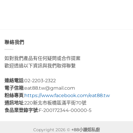
藍
捲
術
色
這
咖
海
裡
啡」
水
的
Day5〉
Day2〉
幸
中
中
福
感
很
聯絡我們
有
層
次〉
如對我們產品有任何疑問或合作提案
中
歡迎透過以下資訊與我們取得聯繫
連絡電話
:02-2203-2322
電子信箱
:eat88.tw@gmail.com
粉絲專頁
:
https://www.facebook.com/eat88.tw
通訊地址
:220新北市板橋區滿平街70號
食品業登錄字號
:F-200172344-00000-5
Copyright 2026 ©
+88小謙姐私廚