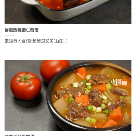
鮮菇嫩雞蝦仁蒸蛋
電鍋懶人食譜!!超簡單又美味的[...]