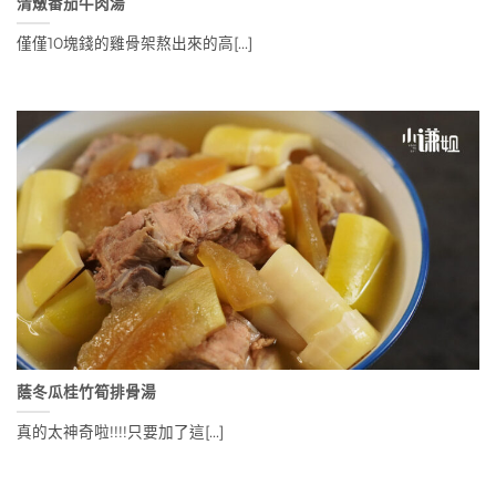
清燉番茄牛肉湯
僅僅10塊錢的雞骨架熬出來的高[...]
蔭冬瓜桂竹筍排骨湯
真的太神奇啦!!!!只要加了這[...]