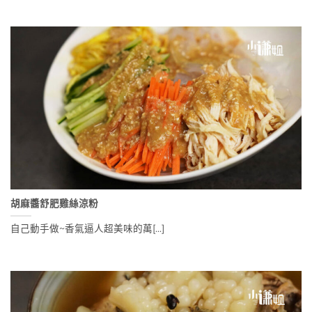
胡麻醬舒肥雞絲涼粉
自己動手做~香氣逼人超美味的萬[...]