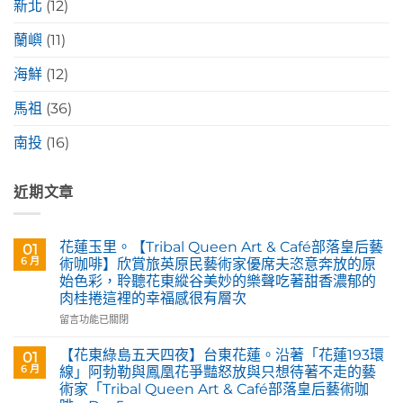
新北
(12)
蘭嶼
(11)
海鮮
(12)
馬祖
(36)
南投
(16)
近期文章
花蓮玉里。【Tribal Queen Art & Café部落皇后藝
01
6 月
術咖啡】欣賞旅英原民藝術家優席夫恣意奔放的原
始色彩，聆聽花東縱谷美妙的樂聲吃著甜香濃郁的
肉桂捲這裡的幸福感很有層次
在
留言功能已關閉
〈花
蓮
【花東綠島五天四夜】台東花蓮。沿著「花蓮193環
01
玉
6 月
線」阿勃勒與鳳凰花爭豔怒放與只想待著不走的藝
里。
術家「Tribal Queen Art & Café部落皇后藝術咖
【Tribal