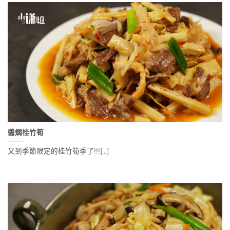
醬燜桂竹筍
又到季節限定的桂竹筍季了!!![...]