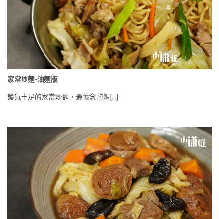
家常炒麵-油麵版
鑊氣十足的家常炒麵，最懷念的媽[...]