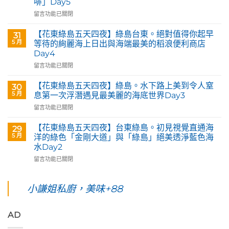
啡」Day5
Queen
Art
在
留言功能已關閉
&
〈【花
Café
東
【花東綠島五天四夜】綠島台東。絕對值得你起早
31
部
綠
5 月
等待的絢麗海上日出與海端最美的稻浪便利商店
落
島
Day4
皇
五
后
在
天
留言功能已關閉
藝
〈【花
四
術
東
夜】
【花東綠島五天四夜】綠島。水下路上美到令人窒
30
咖
綠
台
5 月
息第一次浮潛遇見最美麗的海底世界Day3
啡】
島
東
在
留言功能已關閉
欣
五
花
〈【花
賞
天
蓮。
東
旅
四
沿
【花東綠島五天四夜】台東綠島。初見視覺直通海
29
綠
英
夜】
著
5 月
洋的綠色「金剛大道」與「綠島」絕美透淨藍色海
島
原
綠
「花
水Day2
五
民
島
蓮
在
天
留言功能已關閉
藝
台
193
〈【花
四
術
東。
環
東
夜】
家
絕
線」
綠
綠
小謙姐私廚，美味+88
優
對
阿
島
島。
席
值
勃
五
水
夫
得
勒
天
下
恣
你
與
AD
四
路
意
起
鳳
夜】
上