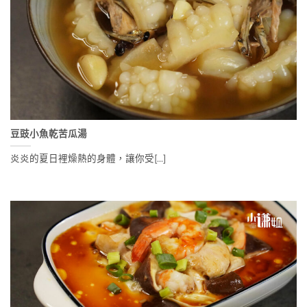
豆豉小魚乾苦瓜湯
炎炎的夏日裡燥熱的身體，讓你受[...]